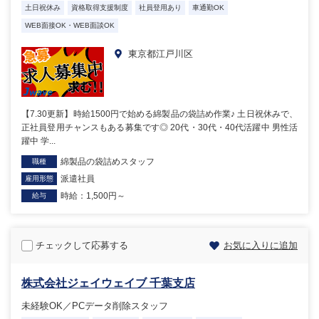
土日祝休み
資格取得支援制度
社員登用あり
車通勤OK
WEB面接OK・WEB面談OK
東京都江戸川区
【7.30更新】時給1500円で始める綿製品の袋詰め作業♪ 土日祝休みで、
正社員登用チャンスもある募集です◎ 20代・30代・40代活躍中 男性活
躍中 学...
綿製品の袋詰めスタッフ
職種
派遣社員
雇用形態
時給：1,500円～
給与
チェックして応募する
お気に入りに追加
株式会社ジェイウェイブ 千葉支店
未経験OK／PCデータ削除スタッフ