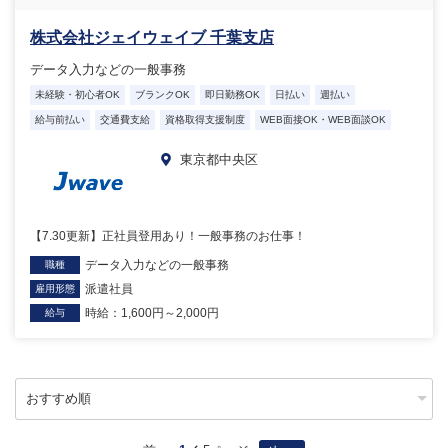
株式会社ジェイウェイブ 千葉支店
データ入力などの一般事務
未経験・初心者OK
ブランクOK
即日勤務OK
日払い
週払い
給与前払い
交通費支給
資格取得支援制度
WEB面接OK・WEB面談OK
東京都中央区
【7.30更新】正社員登用あり！一般事務のお仕事！
データ入力などの一般事務
職種
派遣社員
雇用形態
時給：1,600円～2,000円
給与