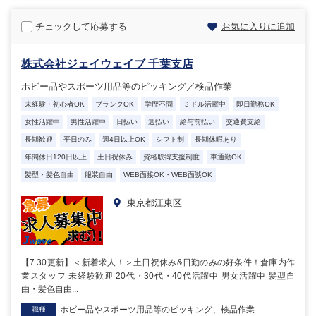
チェックして応募する
お気に入りに追加
株式会社ジェイウェイブ 千葉支店
ホビー品やスポーツ用品等のピッキング／検品作業
未経験・初心者OK
ブランクOK
学歴不問
ミドル活躍中
即日勤務OK
女性活躍中
男性活躍中
日払い
週払い
給与前払い
交通費支給
長期歓迎
平日のみ
週4日以上OK
シフト制
長期休暇あり
年間休日120日以上
土日祝休み
資格取得支援制度
車通勤OK
髪型・髪色自由
服装自由
WEB面接OK・WEB面談OK
東京都江東区
【7.30更新】＜新着求人！＞土日祝休み&日勤のみの好条件！倉庫内作
業スタッフ 未経験歓迎 20代・30代・40代活躍中 男女活躍中 髪型自
由・髪色自由...
ホビー品やスポーツ用品等のピッキング、検品作業
職種