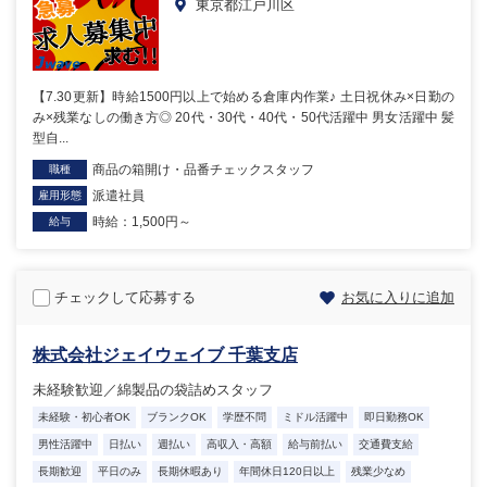
東京都江戸川区
【7.30更新】時給1500円以上で始める倉庫内作業♪ 土日祝休み×日勤の
み×残業なしの働き方◎ 20代・30代・40代・50代活躍中 男女活躍中 髪
型自...
商品の箱開け・品番チェックスタッフ
職種
派遣社員
雇用形態
時給：1,500円～
給与
チェックして応募する
お気に入りに追加
株式会社ジェイウェイブ 千葉支店
未経験歓迎／綿製品の袋詰めスタッフ
未経験・初心者OK
ブランクOK
学歴不問
ミドル活躍中
即日勤務OK
男性活躍中
日払い
週払い
高収入・高額
給与前払い
交通費支給
長期歓迎
平日のみ
長期休暇あり
年間休日120日以上
残業少なめ