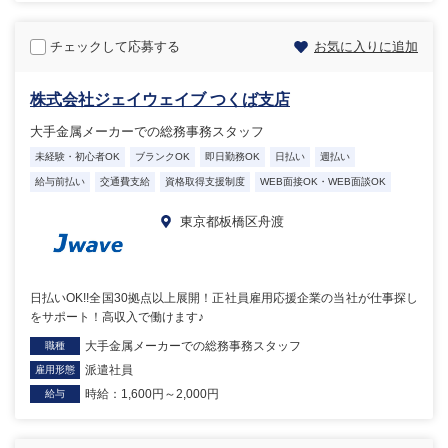
チェックして応募する
お気に入りに追加
株式会社ジェイウェイブ つくば支店
大手金属メーカーでの総務事務スタッフ
未経験・初心者OK
ブランクOK
即日勤務OK
日払い
週払い
給与前払い
交通費支給
資格取得支援制度
WEB面接OK・WEB面談OK
東京都板橋区舟渡
日払いOK!!全国30拠点以上展開！正社員雇用応援企業の当社が仕事探し
をサポート！高収入で働けます♪
大手金属メーカーでの総務事務スタッフ
職種
派遣社員
雇用形態
時給：1,600円～2,000円
給与