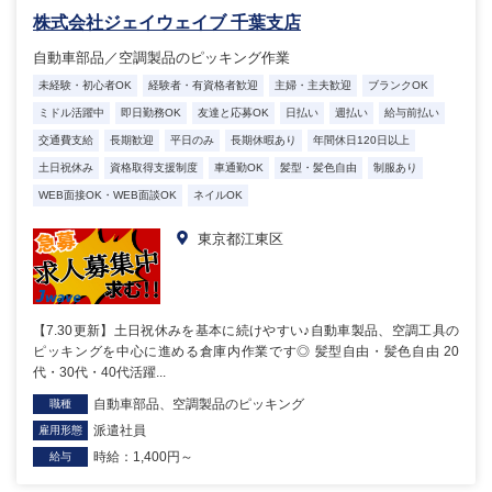
株式会社ジェイウェイブ 千葉支店
自動車部品／空調製品のピッキング作業
未経験・初心者OK
経験者・有資格者歓迎
主婦・主夫歓迎
ブランクOK
ミドル活躍中
即日勤務OK
友達と応募OK
日払い
週払い
給与前払い
交通費支給
長期歓迎
平日のみ
長期休暇あり
年間休日120日以上
土日祝休み
資格取得支援制度
車通勤OK
髪型・髪色自由
制服あり
WEB面接OK・WEB面談OK
ネイルOK
東京都江東区
【7.30更新】土日祝休みを基本に続けやすい♪自動車製品、空調工具の
ピッキングを中心に進める倉庫内作業です◎ 髪型自由・髪色自由 20
代・30代・40代活躍...
自動車部品、空調製品のピッキング
職種
派遣社員
雇用形態
時給：1,400円～
給与