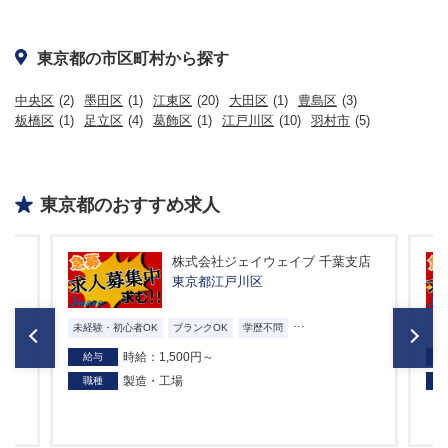
東京都の市区町村から探す
中央区
(2)
墨田区
(1)
江東区
(20)
大田区
(1)
豊島区
(3)
板橋区
(1)
足立区
(4)
葛飾区
(1)
江戸川区
(10)
羽村市
(5)
東京都のおすすめ求人
支店
株式会社ジェイウェイブ 千葉支店
東京都江戸川区
...
未経験・初心者OK
ブランクOK
学歴不問
未
時給：1,500円～
給与
製造・工場
職種