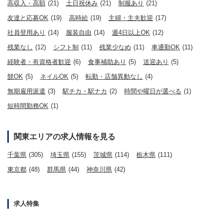
高収入・高額
(21)
土日祝休み
(21)
制服あり
(21)
友達と応募OK
(19)
高時給
(19)
主婦・主夫歓迎
(17)
社員登用あり
(14)
服装自由
(14)
週4日以上OK
(12)
残業なし
(12)
シフト制
(11)
残業少なめ
(11)
車通勤OK
(11)
経験者・有資格者歓迎
(6)
食事補助あり
(5)
送迎あり
(5)
髭OK
(5)
ネイルOK
(5)
転勤・店舗異動なし
(4)
無期雇用派遣
(3)
駅チカ・駅ナカ
(2)
時間や曜日が選べる
(1)
短時間勤務OK
(1)
関東エリアの求人情報を見る
千葉県
(305)
埼玉県
(155)
茨城県
(114)
栃木県
(111)
東京都
(48)
群馬県
(44)
神奈川県
(42)
求人特集