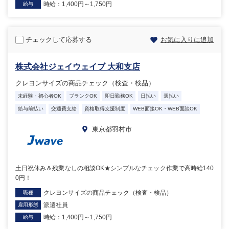
時給：1,400円～1,750円
給与
チェックして応募する
お気に入りに追加
株式会社ジェイウェイブ 大和支店
クレヨンサイズの商品チェック（検査・検品）
未経験・初心者OK
ブランクOK
即日勤務OK
日払い
週払い
給与前払い
交通費支給
資格取得支援制度
WEB面接OK・WEB面談OK
東京都羽村市
土日祝休み＆残業なしの相談OK★シンプルなチェック作業で高時給140
0円！
クレヨンサイズの商品チェック（検査・検品）
職種
派遣社員
雇用形態
時給：1,400円～1,750円
給与