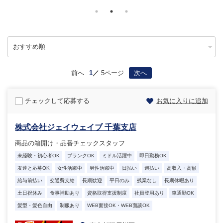
前へ
1
5ページ
次へ
チェックして応募する
お気に入りに追加
株式会社ジェイウェイブ 千葉支店
商品の箱開け・品番チェックスタッフ
未経験・初心者OK
ブランクOK
ミドル活躍中
即日勤務OK
友達と応募OK
女性活躍中
男性活躍中
日払い
週払い
高収入・高額
給与前払い
交通費支給
長期歓迎
平日のみ
残業なし
長期休暇あり
土日祝休み
食事補助あり
資格取得支援制度
社員登用あり
車通勤OK
髪型・髪色自由
制服あり
WEB面接OK・WEB面談OK