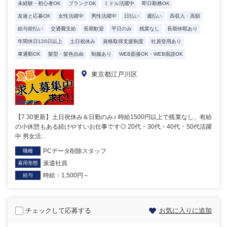
未経験・初心者OK
ブランクOK
ミドル活躍中
即日勤務OK
友達と応募OK
女性活躍中
男性活躍中
日払い
週払い
高収入・高額
給与前払い
交通費支給
長期歓迎
平日のみ
残業なし
長期休暇あり
年間休日120日以上
土日祝休み
資格取得支援制度
社員登用あり
車通勤OK
髪型・髪色自由
制服あり
WEB面接OK・WEB面談OK
東京都江戸川区
【7.30更新】土日祝休み＆日勤のみ♪ 時給1500円以上で残業なし、有給
の小休憩もある続けやすいお仕事です◎ 20代・30代・40代・50代活躍
中 男女活...
PCデータ削除スタッフ
職種
派遣社員
雇用形態
時給：1,500円～
給与
チェックして応募する
お気に入りに追加