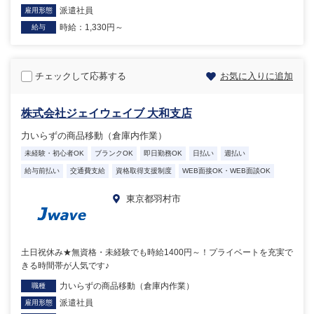
派遣社員
雇用形態
時給：1,330円～
給与
チェックして応募する
お気に入りに追加
株式会社ジェイウェイブ 大和支店
力いらずの商品移動（倉庫内作業）
未経験・初心者OK
ブランクOK
即日勤務OK
日払い
週払い
給与前払い
交通費支給
資格取得支援制度
WEB面接OK・WEB面談OK
東京都羽村市
土日祝休み★無資格・未経験でも時給1400円～！プライベートを充実で
きる時間帯が人気です♪
力いらずの商品移動（倉庫内作業）
職種
派遣社員
雇用形態