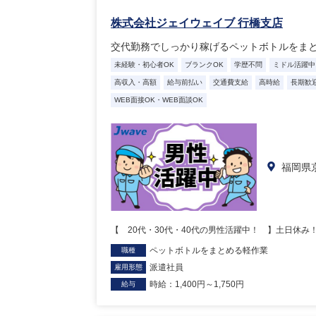
株式会社ジェイウェイブ 行橋支店
交代勤務でしっかり稼げるペットボトルをま
未経験・初心者OK
ブランクOK
学歴不問
ミドル活躍中
高収入・高額
給与前払い
交通費支給
高時給
長期歓
WEB面接OK・WEB面談OK
福岡県
【 20代・30代・40代の男性活躍中！ 】土日休み
ペットボトルをまとめる軽作業
職種
派遣社員
雇用形態
時給：1,400円～1,750円
給与