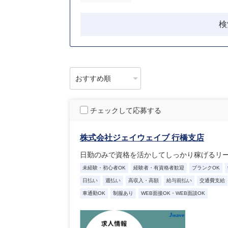
検
チェックして応募する
株式会社ジェイウェイブ 行橋支店
日勤のみで資格を活かしてしっかり稼げるリ
未経験・初心者OK
経験者・有資格者歓迎
ブランクOK
日払い
週払い
高収入・高額
給与前払い
交通費支給
車通勤OK
制服あり
WEB面接OK・WEB面談OK