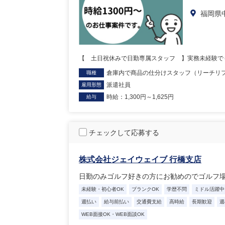
福岡県
【 土日祝休みで日勤専属スタッフ 】実務未経験でも
倉庫内で商品の仕分けスタッフ（リーチリ
職種
派遣社員
雇用形態
時給：1,300円～1,625円
給与
チェックして応募する
株式会社ジェイウェイブ 行橋支店
日勤のみゴルフ好きの方にお勧めのでゴルフ
未経験・初心者OK
ブランクOK
学歴不問
ミドル活躍中
週払い
給与前払い
交通費支給
高時給
長期歓迎
週
WEB面接OK・WEB面談OK