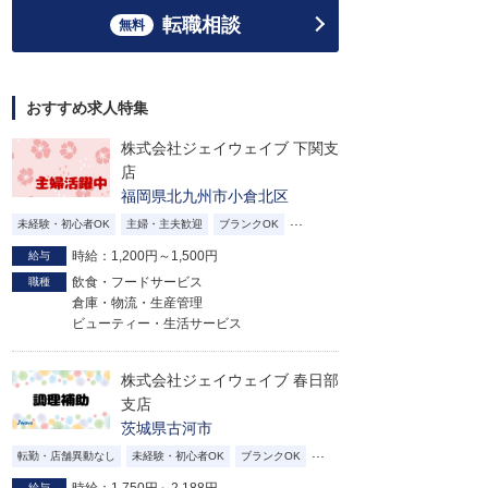
転職相談
無料
おすすめ求人特集
株式会社ジェイウェイブ 下関支
店
福岡県北九州市小倉北区
...
未経験・初心者OK
主婦・主夫歓迎
ブランクOK
時給：1,200円～1,500円
給与
飲食・フードサービス
職種
倉庫・物流・生産管理
ビューティー・生活サービス
株式会社ジェイウェイブ 春日部
支店
茨城県古河市
...
転勤・店舗異動なし
未経験・初心者OK
ブランクOK
給与