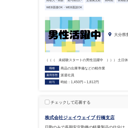
高収入・高額
給与前払い
交通費支給
高時給
長期歓
WEB面接OK・WEB面談OK
大分県
（（（ 未経験スタートの男性活躍中 ））） 土日
商品の出庫準備などの軽作業
職種
派遣社員
雇用形態
時給：1,450円～1,812円
給与
チェックして応募する
株式会社ジェイウェイブ 行橋支店
日勤のみで長期安定勤務の軽量製品の仕分け