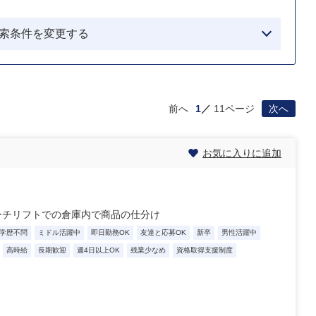
索条件を変更する
前へ
1
11ページ
次へ
お気に入りに追加
ーチリフトでの倉庫内で商品の仕分け
学歴不問
ミドル活躍中
即日勤務OK
友達と応募OK
新卒
男性活躍中
高時給
長期歓迎
週4日以上OK
残業少なめ
資格取得支援制度