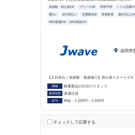
未経験・初心者OK
ブランクOK
学歴不問
ミドル活躍中
週払い
給与前払い
交通費支給
長期歓迎
週4日以上O
WEB面接OK・WEB面談OK
福岡県
【土日休み！未経験・無資格◎】初心者スタートＯＫ！
軽量製品の仕分けスタッフ
職種
派遣社員
雇用形態
時給：1,200円～1,500円
給与
チェックして応募する