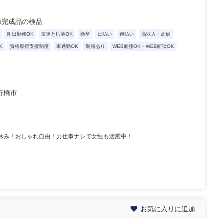
の完成品の検品
即日勤務OK
友達と応募OK
新卒
日払い
週払い
高収入・高額
K
資格取得支援制度
車通勤OK
制服あり
WEB面接OK・WEB面談OK
行橋市
土日休み！おしゃれ自由！力仕事ナシで女性も活躍中！
お気に入りに追加