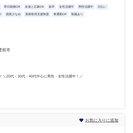
即日勤務OK
友達と応募OK
新卒
女性活躍中
男性活躍中
日払い
K
残業少なめ
資格取得支援制度
車通勤OK
制服あり
豊前市
＼20代・30代・40代中心に男性・女性活躍中！／
お気に入りに追加