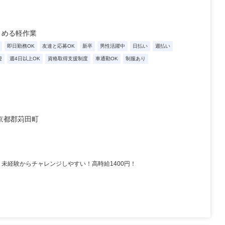
とめる軽作業
即日勤務OK
友達と応募OK
新卒
男性活躍中
日払い
週払い
迎
週4日以上OK
資格取得支援制度
車通勤OK
制服あり
京都郡苅田町
！未経験からチャレンジしやすい！高時給1400円！