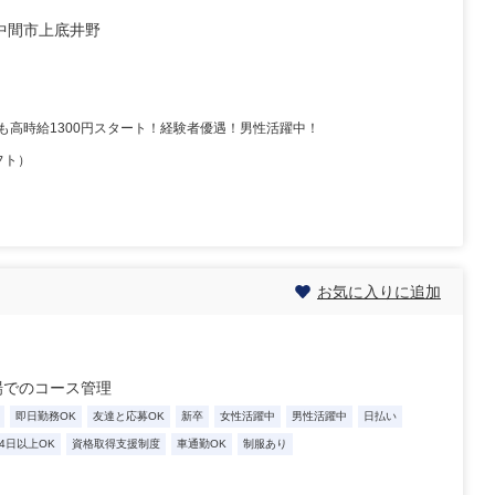
中間市上底井野
高時給1300円スタート！経験者優遇！男性活躍中！
フト）
お気に入りに追加
場でのコース管理
即日勤務OK
友達と応募OK
新卒
女性活躍中
男性活躍中
日払い
4日以上OK
資格取得支援制度
車通勤OK
制服あり