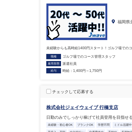
福岡県
未経験からも高時給1400円スタート！ゴルフ場での
ゴルフ場でのコース管理スタッフ
職種
派遣社員
雇用形態
時給：1,400円～1,750円
給与
チェックして応募する
株式会社ジェイウェイブ 行橋支店
日勤のみでしっかり稼げて社員登用を目指せ
未経験・初心者OK
ブランクOK
学歴不問
ミドル活躍中