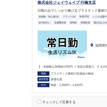
株式会社ジェイウェイブ 行橋支店
日勤のみでしっかり稼げるプラスチック素材
未経験・初心者OK
ブランクOK
学歴不問
ミドル活躍中
給与前払い
交通費支給
高時給
長期歓迎
週4日以上O
福岡県
【 未経験も高時給1300円 ⇒ 安定の高収入 】
プラスチック素材の完成品の検品
職種
派遣社員
雇用形態
時給：1,300円～1,625円
給与
チェックして応募する