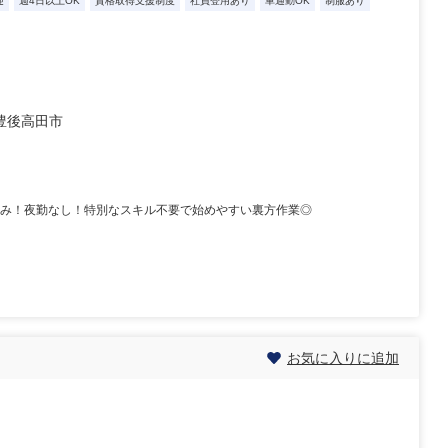
迎
週4日以上OK
資格取得支援制度
社員登用あり
車通勤OK
制服あり
豊後高田市
休み！夜勤なし！特別なスキル不要で始めやすい裏方作業◎
お気に入りに追加