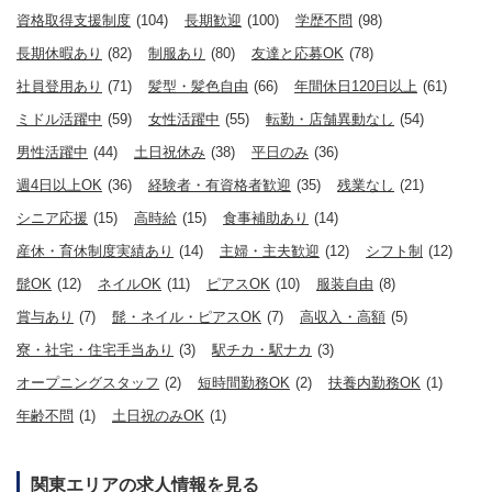
資格取得支援制度
(104)
長期歓迎
(100)
学歴不問
(98)
長期休暇あり
(82)
制服あり
(80)
友達と応募OK
(78)
社員登用あり
(71)
髪型・髪色自由
(66)
年間休日120日以上
(61)
ミドル活躍中
(59)
女性活躍中
(55)
転勤・店舗異動なし
(54)
男性活躍中
(44)
土日祝休み
(38)
平日のみ
(36)
週4日以上OK
(36)
経験者・有資格者歓迎
(35)
残業なし
(21)
シニア応援
(15)
高時給
(15)
食事補助あり
(14)
産休・育休制度実績あり
(14)
主婦・主夫歓迎
(12)
シフト制
(12)
髭OK
(12)
ネイルOK
(11)
ピアスOK
(10)
服装自由
(8)
賞与あり
(7)
髭・ネイル・ピアスOK
(7)
高収入・高額
(5)
寮・社宅・住宅手当あり
(3)
駅チカ・駅ナカ
(3)
オープニングスタッフ
(2)
短時間勤務OK
(2)
扶養内勤務OK
(1)
年齢不問
(1)
土日祝のみOK
(1)
関東エリアの求人情報を見る