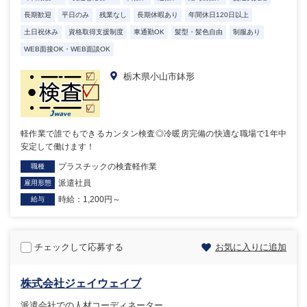
長期歓迎
平日のみ
残業なし
長期休暇あり
年間休日120日以上
土日祝休み
資格取得支援制度
車通勤OK
髪型・髪色自由
制服あり
WEB面接OK・WEB面談OK
栃木県小山市鉢形
軽作業で誰でもできるカンタン検査◎冷暖房完備の快適な職場で1年中
安定して働けます！
プラスチックの検査軽作業
職種
派遣社員
雇用形態
時給：1,200円～
給与
チェックして応募する
お気に入りに追加
株式会社ジェイウェイブ
派遣会社での人材コーディネーター