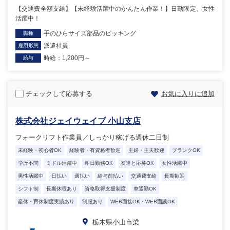
【交通費全額支給】【未経験活躍中のかんたん作業！】日勤限定、女性
活躍中！
手のひらサイズ部品のピッキング
職種
派遣社員
雇用形態
時給：1,200円～
給与
チェックして応募する
お気に入りに追加
株式会社ジェイウェイブ 小山支店
フォークリフト作業員／しっかり稼げる週休二日制
未経験・初心者OK
経験者・有資格者歓迎
主婦・主夫歓迎
ブランクOK
学歴不問
ミドル活躍中
即日勤務OK
友達と応募OK
女性活躍中
男性活躍中
日払い
週払い
給与前払い
交通費支給
長期歓迎
シフト制
長期休暇あり
資格取得支援制度
車通勤OK
産休・育休制度実績あり
制服あり
WEB面接OK・WEB面談OK
栃木県小山市梁