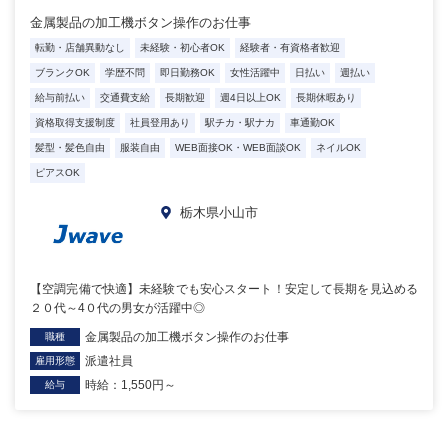
金属製品の加工機ボタン操作のお仕事
転勤・店舗異動なし
未経験・初心者OK
経験者・有資格者歓迎
ブランクOK
学歴不問
即日勤務OK
女性活躍中
日払い
週払い
給与前払い
交通費支給
長期歓迎
週4日以上OK
長期休暇あり
資格取得支援制度
社員登用あり
駅チカ・駅ナカ
車通勤OK
髪型・髪色自由
服装自由
WEB面接OK・WEB面談OK
ネイルOK
ピアスOK
栃木県小山市
【空調完備で快適】未経験でも安心スタート！安定して長期を見込める
２０代～4０代の男女が活躍中◎
金属製品の加工機ボタン操作のお仕事
職種
派遣社員
雇用形態
時給：1,550円～
給与