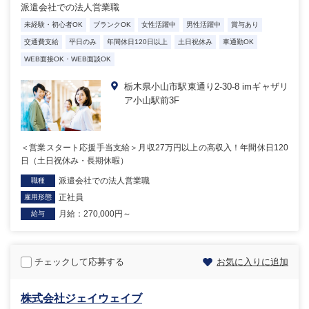
派遣会社での法人営業職
未経験・初心者OK
ブランクOK
女性活躍中
男性活躍中
賞与あり
交通費支給
平日のみ
年間休日120日以上
土日祝休み
車通勤OK
WEB面接OK・WEB面談OK
栃木県小山市駅東通り2-30-8 imギャザリ
ア小山駅前3F
＜営業スタート応援手当支給＞月収27万円以上の高収入！年間休日120
日（土日祝休み・長期休暇）
派遣会社での法人営業職
職種
正社員
雇用形態
月給：270,000円～
給与
チェックして応募する
お気に入りに追加
株式会社ジェイウェイブ