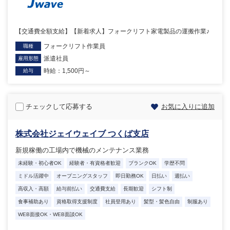
【交通費全額支給】【新着求人】フォークリフト家電製品の運搬作業♪
フォークリフト作業員
職種
派遣社員
雇用形態
時給：1,500円～
給与
チェックして応募する
お気に入りに追加
株式会社ジェイウェイブ つくば支店
新規稼働の工場内で機械のメンテナンス業務
未経験・初心者OK
経験者・有資格者歓迎
ブランクOK
学歴不問
ミドル活躍中
オープニングスタッフ
即日勤務OK
日払い
週払い
高収入・高額
給与前払い
交通費支給
長期歓迎
シフト制
食事補助あり
資格取得支援制度
社員登用あり
髪型・髪色自由
制服あり
WEB面接OK・WEB面談OK