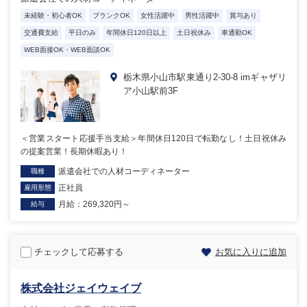
未経験・初心者OK
ブランクOK
女性活躍中
男性活躍中
賞与あり
交通費支給
平日のみ
年間休日120日以上
土日祝休み
車通勤OK
WEB面接OK・WEB面談OK
栃木県小山市駅東通り2-30-8 imギャザリ
ア小山駅前3F
＜営業スタート応援手当支給＞年間休日120日で転勤なし！土日祝休み
の提案営業！長期休暇あり！
派遣会社での人材コーディネーター
職種
正社員
雇用形態
月給：269,320円～
給与
チェックして応募する
お気に入りに追加
株式会社ジェイウェイブ