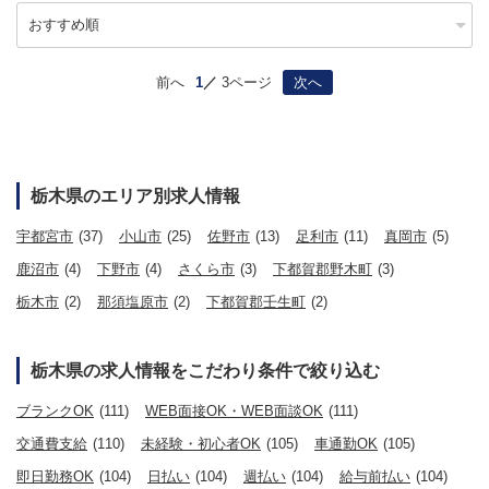
前へ
1
3ページ
次へ
栃木県のエリア別求人情報
宇都宮市
(37)
小山市
(25)
佐野市
(13)
足利市
(11)
真岡市
(5)
鹿沼市
(4)
下野市
(4)
さくら市
(3)
下都賀郡野木町
(3)
栃木市
(2)
那須塩原市
(2)
下都賀郡壬生町
(2)
栃木県の求人情報をこだわり条件で絞り込む
ブランクOK
(111)
WEB面接OK・WEB面談OK
(111)
交通費支給
(110)
未経験・初心者OK
(105)
車通勤OK
(105)
即日勤務OK
(104)
日払い
(104)
週払い
(104)
給与前払い
(104)