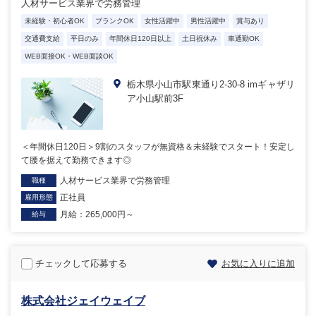
人材サービス業界で労務管理
未経験・初心者OK
ブランクOK
女性活躍中
男性活躍中
賞与あり
交通費支給
平日のみ
年間休日120日以上
土日祝休み
車通勤OK
WEB面接OK・WEB面談OK
栃木県小山市駅東通り2-30-8 imギャザリ
ア小山駅前3F
＜年間休日120日＞9割のスタッフが無資格＆未経験でスタート！安定し
て腰を据えて勤務できます◎
人材サービス業界で労務管理
職種
正社員
雇用形態
月給：265,000円～
給与
チェックして応募する
お気に入りに追加
株式会社ジェイウェイブ