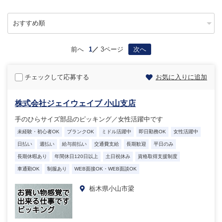
前へ
1
3ページ
次へ
チェックして応募する
お気に入りに追加
株式会社ジェイウェイブ 小山支店
手のひらサイズ部品のピッキング／女性活躍中です
未経験・初心者OK
ブランクOK
ミドル活躍中
即日勤務OK
女性活躍中
日払い
週払い
給与前払い
交通費支給
長期歓迎
平日のみ
長期休暇あり
年間休日120日以上
土日祝休み
資格取得支援制度
車通勤OK
制服あり
WEB面接OK・WEB面談OK
栃木県小山市梁