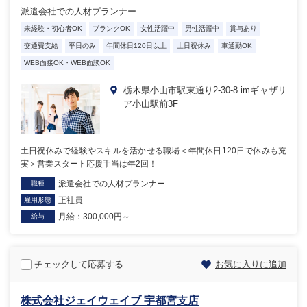
派遣会社での人材プランナー
未経験・初心者OK
ブランクOK
女性活躍中
男性活躍中
賞与あり
交通費支給
平日のみ
年間休日120日以上
土日祝休み
車通勤OK
WEB面接OK・WEB面談OK
栃木県小山市駅東通り2-30-8 imギャザリ
ア小山駅前3F
土日祝休みで経験やスキルを活かせる職場＜年間休日120日で休みも充
実＞営業スタート応援手当は年2回！
派遣会社での人材プランナー
職種
正社員
雇用形態
月給：300,000円～
給与
チェックして応募する
お気に入りに追加
株式会社ジェイウェイブ 宇都宮支店