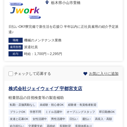
栃木県小山市萱橋
日払いOK!!寮完備で新生活を応援◎ 半年以内に正社員雇用の紹介予定派
遣♪
機械のメンテナンス業務
職種
派遣社員
雇用形態
時給：1,700円～2,295円
給与
チェックして応募する
お気に入りに追加
株式会社ジェイウェイブ 宇都宮支店
軽量部品の目視検査等の製造補助
転勤・店舗異動なし
未経験・初心者OK
経験者・有資格者歓迎
ブランクOK
学歴不問
ミドル活躍中
オープニングスタッフ
即日勤務OK
友達と応募OK
女性活躍中
男性活躍中
日払い
週払い
高収入・高額
給与前払い
交通費支給
高時給
長期歓迎
長期休暇あり