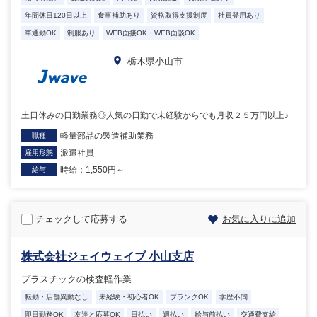
年間休日120日以上
食事補助あり
資格取得支援制度
社員登用あり
車通勤OK
制服あり
WEB面接OK・WEB面談OK
栃木県小山市
土日休みの日勤業務◎人気の日勤で未経験からでも月収２５万円以上♪
軽量部品の製造補助業務
職種
派遣社員
雇用形態
時給：1,550円～
給与
チェックして応募する
お気に入りに追加
株式会社ジェイウェイブ 小山支店
プラスチックの検査軽作業
転勤・店舗異動なし
未経験・初心者OK
ブランクOK
学歴不問
即日勤務OK
友達と応募OK
日払い
週払い
給与前払い
交通費支給