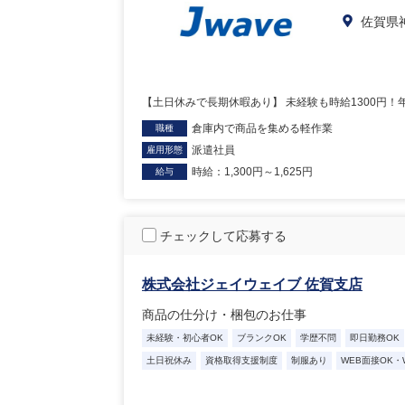
佐賀県
【土日休みで長期休暇あり】 未経験も時給1300円！
倉庫内で商品を集める軽作業
職種
派遣社員
雇用形態
時給：1,300円～1,625円
給与
チェックして応募する
株式会社ジェイウェイブ 佐賀支店
商品の仕分け・梱包のお仕事
未経験・初心者OK
ブランクOK
学歴不問
即日勤務OK
土日祝休み
資格取得支援制度
制服あり
WEB面接OK・