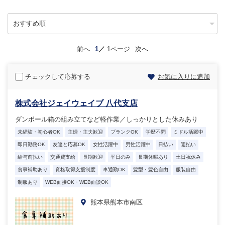
前へ
1
1ページ
次へ
チェックして応募する
お気に入りに追加
株式会社ジェイウェイブ 八代支店
ダンボール箱の組み立てなど軽作業／しっかりとした休みあり
未経験・初心者OK
主婦・主夫歓迎
ブランクOK
学歴不問
ミドル活躍中
即日勤務OK
友達と応募OK
女性活躍中
男性活躍中
日払い
週払い
給与前払い
交通費支給
長期歓迎
平日のみ
長期休暇あり
土日祝休み
食事補助あり
資格取得支援制度
車通勤OK
髪型・髪色自由
服装自由
制服あり
WEB面接OK・WEB面談OK
熊本県熊本市南区