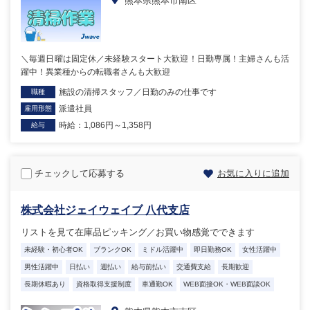
熊本県熊本市南区
＼毎週日曜は固定休／未経験スタート大歓迎！日勤専属！主婦さんも活
躍中！異業種からの転職者さんも大歓迎
施設の清掃スタッフ／日勤のみの仕事です
職種
派遣社員
雇用形態
時給：1,086円～1,358円
給与
チェックして応募する
お気に入りに追加
株式会社ジェイウェイブ 八代支店
リストを見て在庫品ピッキング／お買い物感覚でできます
未経験・初心者OK
ブランクOK
ミドル活躍中
即日勤務OK
女性活躍中
男性活躍中
日払い
週払い
給与前払い
交通費支給
長期歓迎
長期休暇あり
資格取得支援制度
車通勤OK
WEB面接OK・WEB面談OK