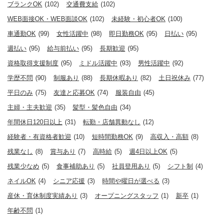
ブランクOK
(102)
交通費支給
(102)
WEB面接OK・WEB面談OK
(102)
未経験・初心者OK
(100)
車通勤OK
(99)
女性活躍中
(98)
即日勤務OK
(95)
日払い
(95)
週払い
(95)
給与前払い
(95)
長期歓迎
(95)
資格取得支援制度
(95)
ミドル活躍中
(93)
男性活躍中
(92)
学歴不問
(90)
制服あり
(88)
長期休暇あり
(82)
土日祝休み
(77)
平日のみ
(75)
友達と応募OK
(74)
服装自由
(45)
主婦・主夫歓迎
(35)
髪型・髪色自由
(34)
年間休日120日以上
(31)
転勤・店舗異動なし
(12)
経験者・有資格者歓迎
(10)
短時間勤務OK
(9)
高収入・高額
(8)
残業なし
(8)
賞与あり
(7)
高時給
(5)
週4日以上OK
(5)
残業少なめ
(5)
食事補助あり
(5)
社員登用あり
(5)
シフト制
(4)
ネイルOK
(4)
シニア応援
(3)
時間や曜日が選べる
(3)
産休・育休制度実績あり
(3)
オープニングスタッフ
(1)
新卒
(1)
年齢不問
(1)