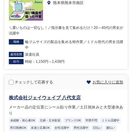
熊本県熊本市南区
＼重いものは一切なし！／指示書を見て集めるだけ！20～40代の男女が
活躍中
輪ゴムサイズの製品を集める軽作業／ミドル世代の男女活躍
職種
中
派遣社員
雇用形態
時給：1,150円～1,438円
給与
チェックして応募する
お気に入りに追加
株式会社ジェイウェイブ 八代支店
メーカー品の定位置にシール貼り作業／土日祝休みと大型連休あ
り
未経験・初心者OK
主婦・主夫歓迎
ブランクOK
学歴不問
ミドル活躍中
即日勤務OK
友達と応募OK
女性活躍中
男性活躍中
日払い
週払い