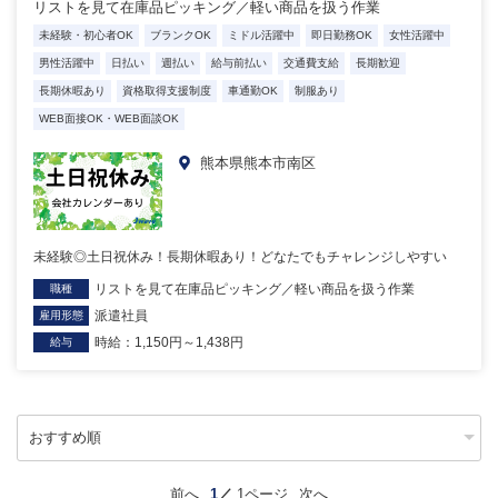
リストを見て在庫品ピッキング／軽い商品を扱う作業
未経験・初心者OK
ブランクOK
ミドル活躍中
即日勤務OK
女性活躍中
男性活躍中
日払い
週払い
給与前払い
交通費支給
長期歓迎
長期休暇あり
資格取得支援制度
車通勤OK
制服あり
WEB面接OK・WEB面談OK
熊本県熊本市南区
未経験◎土日祝休み！長期休暇あり！どなたでもチャレンジしやすい
リストを見て在庫品ピッキング／軽い商品を扱う作業
職種
派遣社員
雇用形態
時給：1,150円～1,438円
給与
前へ
1
1ページ
次へ