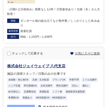
（日勤×土日祝休み）残業なしもOK！大型連休あり！主婦（夫）さん大
歓迎！
ダンボール箱の組み立てなど軽作業／しっかりとした休みあ
職種
り
派遣社員
雇用形態
時給：1,150円～1,438円
給与
チェックして応募する
お気に入りに追加
株式会社ジェイウェイブ 八代支店
施設の清掃スタッフ／日勤のみの仕事です
未経験・初心者OK
主婦・主夫歓迎
ブランクOK
学歴不問
ミドル活躍中
シニア応援
即日勤務OK
女性活躍中
男性活躍中
日払い
週払い
給与前払い
交通費支給
長期歓迎
シフト制
資格取得支援制度
車通勤OK
制服あり
WEB面接OK・WEB面談OK