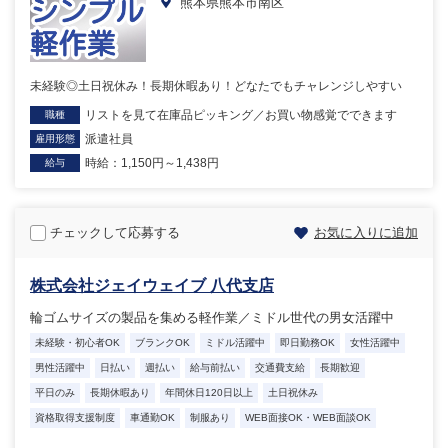
熊本県熊本市南区
未経験◎土日祝休み！長期休暇あり！どなたでもチャレンジしやすい
リストを見て在庫品ピッキング／お買い物感覚でできます
職種
派遣社員
雇用形態
時給：1,150円～1,438円
給与
チェックして応募する
お気に入りに追加
株式会社ジェイウェイブ 八代支店
輪ゴムサイズの製品を集める軽作業／ミドル世代の男女活躍中
未経験・初心者OK
ブランクOK
ミドル活躍中
即日勤務OK
女性活躍中
男性活躍中
日払い
週払い
給与前払い
交通費支給
長期歓迎
平日のみ
長期休暇あり
年間休日120日以上
土日祝休み
資格取得支援制度
車通勤OK
制服あり
WEB面接OK・WEB面談OK