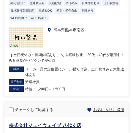
給与前払い
交通費支給
長期歓迎
平日のみ
長期休暇あり
土日祝休み
資格取得支援制度
車通勤OK
髪型・髪色自由
制服あり
WEB面接OK・WEB面談OK
熊本県熊本市南区
［ 土日祝休み＊長期休暇あり ］＼ 未経験歓迎 ／20代～40代が活躍中！
教育体制がバツグンで安心◎
メーカー品の定位置にシール貼り作業／土日祝休みと大型連
職種
休あり
派遣社員
雇用形態
時給：1,200円～1,500円
給与
チェックして応募する
お気に入りに追加
株式会社ジェイウェイブ 八代支店