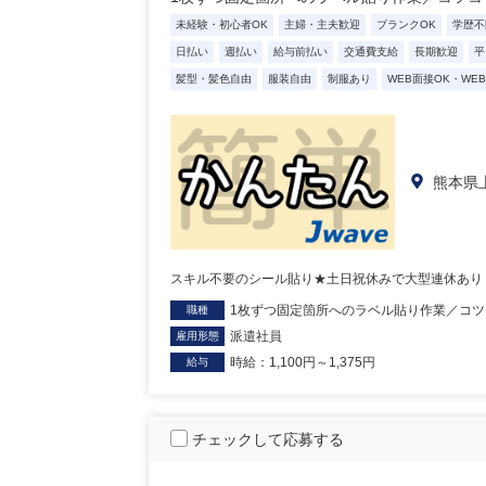
未経験・初心者OK
主婦・主夫歓迎
ブランクOK
学歴不
日払い
週払い
給与前払い
交通費支給
長期歓迎
平
髪型・髪色自由
服装自由
制服あり
WEB面接OK・WE
熊本県
スキル不要のシール貼り★土日祝休みで大型連休あり！
1枚ずつ固定箇所へのラベル貼り作業／コ
職種
派遣社員
雇用形態
時給：1,100円～1,375円
給与
チェックして応募する