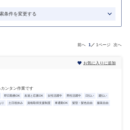
索条件を変更する
前へ
1
1ページ
次へ
お気に入りに追加
るカンタン作業です
即日勤務OK
友達と応募OK
女性活躍中
男性活躍中
日払い
週払い
あり
土日祝休み
資格取得支援制度
車通勤OK
髪型・髪色自由
服装自由