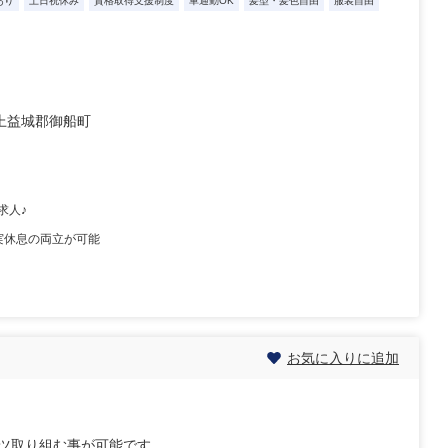
あり
土日祝休み
資格取得支援制度
車通勤OK
髪型・髪色自由
服装自由
上益城郡御船町
求人♪
実休息の両立が可能
お気に入りに追加
ツ取り組む事が可能です