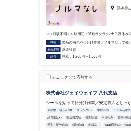
熊本県
＜＜経験不問＞＞駅周辺で通勤ラクラク♪土日祝休み
製品の梱包や仕分け作業／ノルマなしで働
職種
派遣社員
雇用形態
時給：1,200円～1,500円
給与
チェックして応募する
株式会社ジェイウェイブ 八代支店
シールを貼って仕分け作業／安定収入としっ
未経験・初心者OK
ブランクOK
学歴不問
ミドル活躍中
給与前払い
交通費支給
長期歓迎
平日のみ
長期休暇
髪型・髪色自由
服装自由
制服あり
WEB面接OK・WE