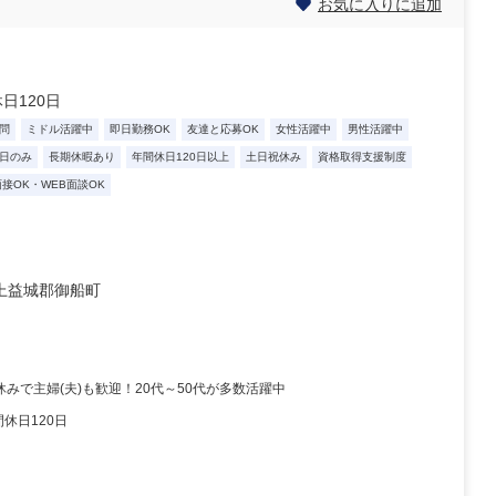
お気に入りに追加
日120日
問
ミドル活躍中
即日勤務OK
友達と応募OK
女性活躍中
男性活躍中
日のみ
長期休暇あり
年間休日120日以上
土日祝休み
資格取得支援制度
面接OK・WEB面談OK
上益城郡御船町
みで主婦(夫)も歓迎！20代～50代が多数活躍中
休日120日