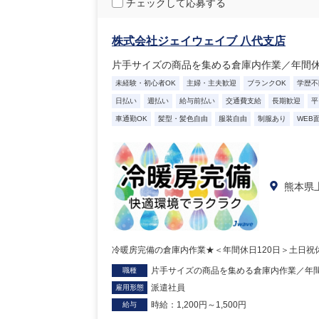
チェックして応募する
株式会社ジェイウェイブ 八代支店
片手サイズの商品を集める倉庫内作業／年間休
未経験・初心者OK
主婦・主夫歓迎
ブランクOK
学歴不
日払い
週払い
給与前払い
交通費支給
長期歓迎
平
車通勤OK
髪型・髪色自由
服装自由
制服あり
WEB
熊本県
冷暖房完備の倉庫内作業★＜年間休日120日＞土日祝休
片手サイズの商品を集める倉庫内作業／年間
職種
派遣社員
雇用形態
時給：1,200円～1,500円
給与