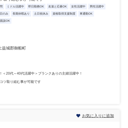
問
ミドル活躍中
即日勤務OK
友達と応募OK
女性活躍中
男性活躍中
日のみ
長期休暇あり
土日祝休み
資格取得支援制度
車通勤OK
B面談OK
上益城郡御船町
＜20代～40代活躍中＞ブランクありの主婦活躍中！
ツコツ取り組む事が可能です
お気に入りに追加