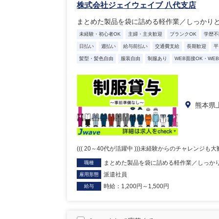
株式会社ジェイウェイブ 八代支店
まとめた製品を袋に詰める軽作業／しっかり
未経験・初心者OK
主婦・主夫歓迎
ブランクOK
学歴不
日払い
週払い
給与前払い
交通費支給
長期歓迎
平
髪型・髪色自由
服装自由
制服あり
WEB面接OK・WE
熊本県
((( 20～40代が活躍中 )))未経験からのチャレンジ
まとめた製品を袋に詰める軽作業／しっか
職種
派遣社員
雇用形態
時給：1,200円～1,500円
給与