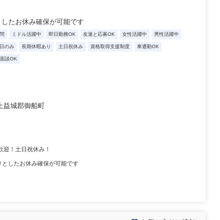
としたお休み確保が可能です
問
ミドル活躍中
即日勤務OK
友達と応募OK
女性活躍中
男性活躍中
日のみ
長期休暇あり
土日祝休み
資格取得支援制度
車通勤OK
B面談OK
上益城郡御船町
も大歓迎！土日祝休み！
りとしたお休み確保が可能です