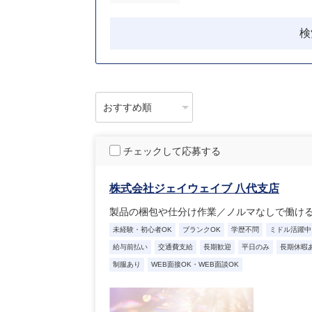
検
チェックして応募する
株式会社ジェイウェイブ 八代支店
製品の梱包や仕分け作業／ノルマなしで働け
未経験・初心者OK
ブランクOK
学歴不問
ミドル活躍中
給与前払い
交通費支給
長期歓迎
平日のみ
長期休暇
制服あり
WEB面接OK・WEB面談OK