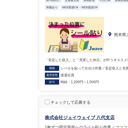
給与前払い
交通費支給
長期歓迎
平日のみ
長期休暇
制服あり
WEB面接OK・WEB面談OK
熊本県
「安定した収入」と「充実した休日」が叶うオススメ
シールを貼って仕分け作業／安定収入と充
職種
派遣社員
雇用形態
時給：1,200円～1,500円
給与
チェックして応募する
株式会社ジェイウェイブ 八代支店
1枚ずつ固定箇所へのラベル貼り作業／コツコ