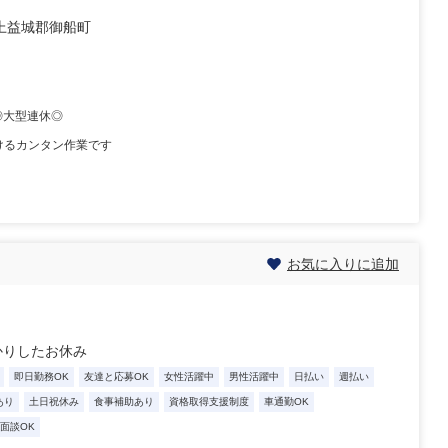
上益城郡御船町
◎大型連休◎
けるカンタン作業です
お気に入りに追加
かりしたお休み
即日勤務OK
友達と応募OK
女性活躍中
男性活躍中
日払い
週払い
あり
土日祝休み
食事補助あり
資格取得支援制度
車通勤OK
B面談OK